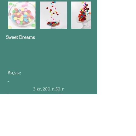
Sweet Dreams
Виды:
-
3 кг, 200 г, 50 г
2 года
Срок годности:
Упаковка:
group