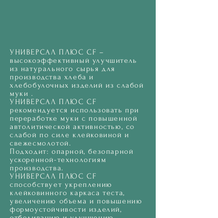
УНИВЕРСАЛ ПЛЮС CF –
высокоэффективный улучшитель
из натурального сырья для
производства хлеба и
хлебобулочных изделий из слабой
муки .
УНИВЕРСАЛ ПЛЮС CF
рекомендуется использовать при
переработке муки с повышенной
автолитической активностью, со
слабой по силе клейковиной и
свежесмолотой.
Подходит: опарной, безопарной
ускоренной-технологиям
производства.
УНИВЕРСАЛ ПЛЮС CF
способствует укреплению
клейковинного каркаса теста,
увеличению объема и повышению
формоустойчивости изделий,
отбеливанию и улучшению