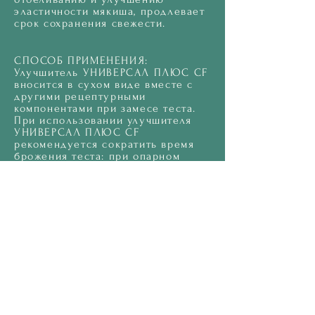
эластичности мякиша, продлевает
срок сохранения свежести.
СПОСОБ ПРИМЕНЕНИЯ:
Улучшитель УНИВЕРСАЛ ПЛЮС CF
вносится в сухом виде вместе с
другими рецептурными
компонентами при замесе теста.
При использовании улучшителя
УНИВЕРСАЛ ПЛЮС CF
рекомендуется сократить время
брожения теста: при опарном
способе тестоприготовления до
20-40 мин.; при безопарном – до
60-90 мин.
Виды:
-
25 кг ,10 кг бумажный мешок
1 год
Срок годности:
Упаковка: