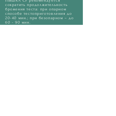
ПЫШКА CF рекомендуется
сократить продолжительность
брожения теста: при опарном
способе тестоприготовления до
20-40 мин.; при безопарном – до
60 - 90 мин.
Виды:
-
25 кг ,10 кг бумажный мешок
1 год
Срок годности:
Упаковка:
group
Caria Foods
www.cariafoods.ru
+7 (495) 105 11 10