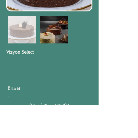
Vizyon Select
Виды:
-
6 кг- 4 шт. в коробе
2 года
Срок годности:
Упаковка: